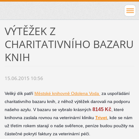
VÝTĚŽEK Z
CHARITATIVNÍHO BAZARU
KNIH
15.06.2015 10:56
Veliký dík patří
Městské knihovně Odolena Voda
za uspořádání
charitativního bazaru knih, z něhož výtěžek darovali na podporu
8145 Kč
našeho azylu. V bazaru se vybralo krásných
, které
knihovna zaslala rovnou na veterinární kliniku
Trivet
, kde se nám
už třetím rokem starají o naše svěřence, peníze budou použity na
částečné pokrytí faktury za veterinární péči.