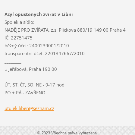
Azyl opuštěných zvířat v Libni
Spolek a sídlo:
NADĚJE PRO ZVÍŘATA, z.s. Plickova 880/19 149 00 Praha 4
IČ: 22751475
běžný účet: 2400239001/2010
transparentní účet: 2201347667/2010
________
⌕ Jeřábová, Praha 190 00
ÚT, ST, ČT, SO, NE - 9-17 hod
PO + PÁ - ZAVŘENO
utulek.l
iben@sez
nam.cz
© 2023 Všechna práva vyhrazena.