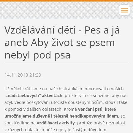
Vzdělávání dětí - Pes a já
aneb Aby život se psem
nebyl pod psa
14.11.2013 21:29
Už několikrát jsme na našich stránkách informovali o našich
„nádstavbových“ aktivitách
, při kterých se snažíme, aby náš
azyl, vedle poskytování útočiště opuštěným psům, sloužil také
k pomoci v dalších oblastech. Kromě
venčení psů, které
umožňujeme duševně i tělesně hendikepovaným lidem
, se
soustředíme na
vzdělávací aktivity
, protože právě neznalost
v různých oblastech péče o psy je častým důvodem