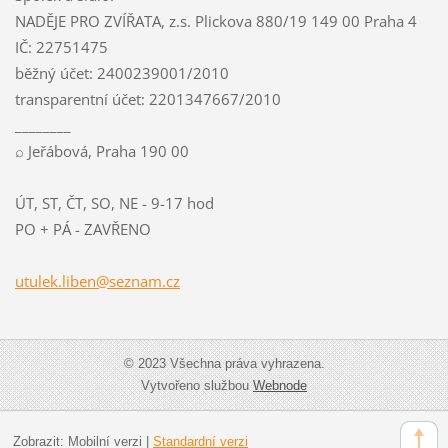
NADĚJE PRO ZVÍŘATA, z.s. Plickova 880/19 149 00 Praha 4
IČ: 22751475
běžný účet: 2400239001/2010
transparentní účet: 2201347667/2010
________
⌕ Jeřábová, Praha 190 00
ÚT, ST, ČT, SO, NE - 9-17 hod
PO + PÁ - ZAVŘENO
utulek.l
iben@sez
nam.cz
© 2023 Všechna práva vyhrazena.
Vytvořeno službou
Webnode
Zobrazit:
Mobilní verzi
|
Standardní verzi