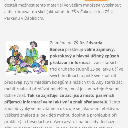
dostali možnost tento materiál ve větším množství vytisknout
a distribuovat do škol (aktuálně do ZŠ v Čakovicích a ZŠ U
Parkánu v Ďáblicích).
Zejména na
ZŠ Dr. Edvarda
Beneše
praktikují
velmi zajímavý,
pokrokový a hlavně účinný způsob
předávání informací
– žáci starších
tříd druhého stupně ZŠ se látku učí ve
svých hodinách a poté své znalosti
předávají svým mladším kolegům z nižších tříd. Aby starší žáci
mohli znalosti předávat mladším, musí je samozřejmě velmi
dobře znát.
Tak se zajišťuje, že žáci jsou místo pasivních
příjemců informací velmi aktivní a znalí předavatelé
. Tento
způsob výuky velmi vítáme a ukazuje se jako velmi efektivní.
Veškeré znalosti si pak děti mohou doplnit a prohloubit při
praktických besedách v našem azylu. I na besedy docházejí