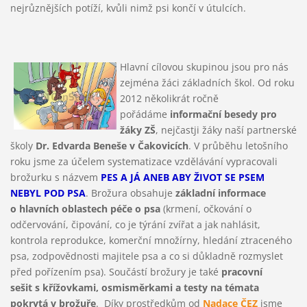
nejrůznějších potíží, kvůli nimž psi končí v útulcích.
Hlavní cílovou skupinou jsou pro nás
zejména žáci základních škol. Od roku
2012 několikrát ročně
pořádáme
informační besedy pro
žáky ZŠ
, nejčastji žáky naší partnerské
školy
Dr. Edvarda Beneše v Čakovicích
. V průběhu letošního
roku jsme za účelem systematizace vzdělávání vypracovali
brožurku s názvem
PES A JÁ ANEB ABY ŽIVOT SE PSEM
NEBYL POD PSA
. Brožura obsahuje
základní informace
o hlavních oblastech péče o psa
(krmení, očkování o
odčervování, čipování, co je týrání zvířat a jak nahlásit,
kontrola reprodukce, komerční množírny, hledání ztraceného
psa, zodpovědnosti majitele psa a co si důkladně rozmyslet
před pořízením psa). Součástí brožury je také
pracovní
sešit
s křížovkami, osmisměrkami a testy na témata
pokrytá v brožuře
. Díky prostředkům od
Nadace ČEZ
jsme