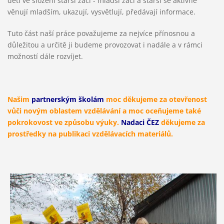
děti ve složení starší žáci - mladší žáci a starší se aktivně
věnují mladším, ukazují, vysvětlují, předávají informace.
Tuto část naší práce považujeme za nejvíce přínosnou a
důležitou a určitě ji budeme provozovat i nadále a v rámci
možností dále rozvíjet.
Našim
partnerským školám
moc děkujeme za otevřenost
vůči novým oblastem vzdělávání a moc oceňujeme také
pokrokovost ve způsobu výuky.
Nadaci ČEZ
děkujeme za
prostředky na publikaci vzdělávacích materiálů.