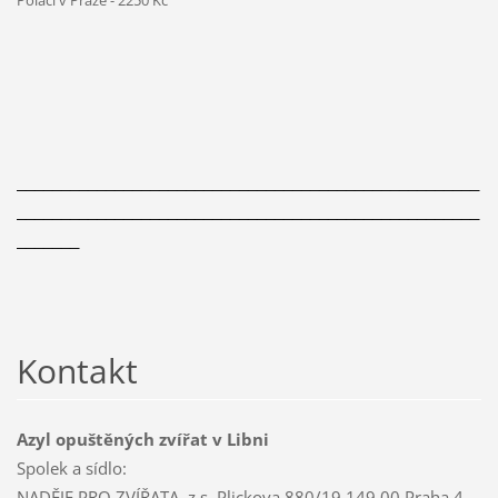
Poláci v Praze - 2250 Kč
____________________________________________________
____________________________________________________
_______
Kontakt
Azyl opuštěných zvířat v Libni
Spolek a sídlo:
NADĚJE PRO ZVÍŘATA, z.s. Plickova 880/19 149 00 Praha 4