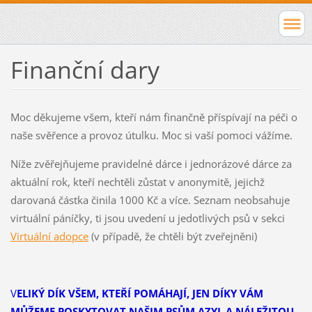
Finanční dary
Moc děkujeme všem, kteří nám finančně příspívají na péči o
naše svěřence a provoz útulku. Moc si vaší pomoci vážíme.
Níže zvěřejňujeme pravidelné dárce i jednorázové dárce za
aktuální rok, kteří nechtěli zůstat v anonymitě, jejichž
darovaná částka činila 1000 Kč a více. Seznam neobsahuje
virtuální páníčky, ti jsou uvedení u jedotlivých psů v sekci
Virtuální adopce
(v případě, že chtěli být zveřejněni)
V
ELIKÝ DÍK VŠEM, KTEŘÍ POMÁHAJÍ, JEN DÍKY VÁM
MŮŽEME POSKYTOVAT NAŠIM PSŮM AZYL A NÁLEŽITOU