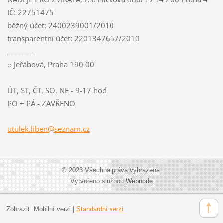
IČ: 22751475
běžný účet: 2400239001/2010
transparentní účet: 2201347667/2010
________
⌕ Jeřábová, Praha 190 00
ÚT, ST, ČT, SO, NE - 9-17 hod
PO + PÁ - ZAVŘENO
utulek.l
iben@sez
nam.cz
© 2023 Všechna práva vyhrazena.
Vytvořeno službou
Webnode
Zobrazit:
Mobilní verzi
|
Standardní verzi