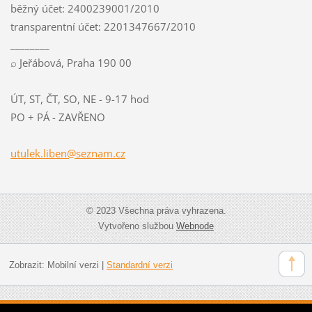
běžný účet: 2400239001/2010
transparentní účet: 2201347667/2010
________
⌕ Jeřábová, Praha 190 00
ÚT, ST, ČT, SO, NE - 9-17 hod
PO + PÁ - ZAVŘENO
utulek.l
iben@sez
nam.cz
© 2023 Všechna práva vyhrazena.
Vytvořeno službou
Webnode
Zobrazit:
Mobilní verzi
|
Standardní verzi