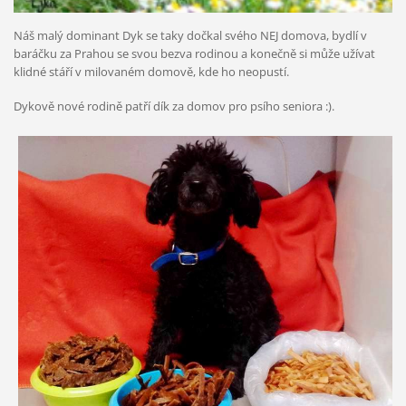
Náš malý dominant Dyk se taky dočkal svého NEJ domova, bydlí v
baráčku za Prahou se svou bezva rodinou a konečně si může užívat
klidné stáří v milovaném domově, kde ho neopustí.
Dykově nové rodině patří dík za domov pro psího seniora :).