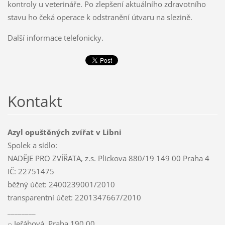
kontroly u veterináře. Po zlepšení aktuálního zdravotního
stavu ho čeká operace k odstranění útvaru na slezině.
Další informace telefonicky.
Kontakt
Azyl opuštěných zvířat v Libni
Spolek a sídlo:
NADĚJE PRO ZVÍŘATA, z.s. Plickova 880/19 149 00 Praha 4
IČ: 22751475
běžný účet: 2400239001/2010
transparentní účet: 2201347667/2010
________
⌕ Jeřábová, Praha 190 00