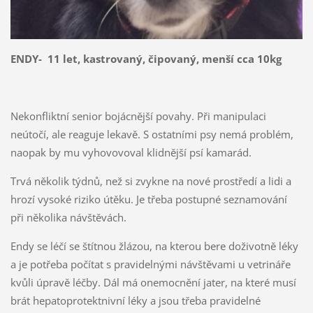
ENDY- 11 let, kastrovaný, čipovaný, menší cca 10kg
Nekonfliktní senior bojácnější povahy. Při manipulaci
neútočí, ale reaguje lekavě. S ostatními psy nemá problém,
naopak by mu vyhovovoval klidnější psí kamarád.
Trvá několik týdnů, než si zvykne na nové prostředí a lidi a
hrozí vysoké riziko útěku. Je třeba postupné seznamování
při několika návštěvách.
Endy se léčí se štítnou žlázou, na kterou bere doživotně léky
a je potřeba počítat s pravidelnými návštěvami u vetrináře
kvůli úpravě léčby. Dál má onemocnění jater, na které musí
brát hepatoprotektnivní léky a jsou třeba pravidelné