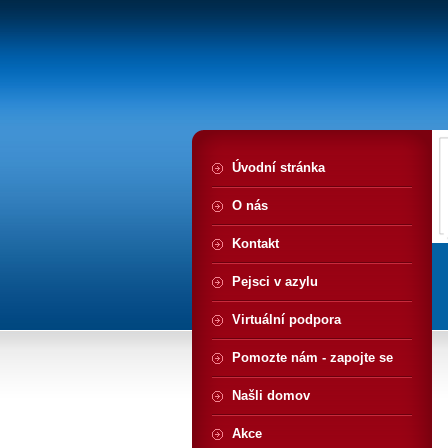
Úvodní stránka
O nás
Kontakt
Pejsci v azylu
Virtuální podpora
Pomozte nám - zapojte se
Našli domov
Akce