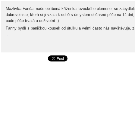
Mazlivka Fanča, naše oblíbená kříženka loveckého plemene, se zabydlela
dobrovolnice, která si ji vzala k sobě s úmyslem dočasné péče na 14 dní,
bude péče trvalá a doživotní :)
Fanny bydlí s paničkou kousek od útulku a velmi často nás navštěvuje, 