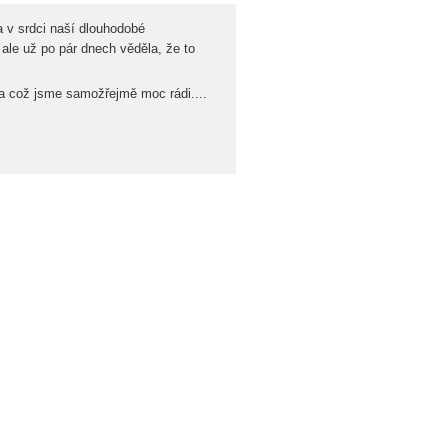
 v srdci naší dlouhodobé
 ale už po pár dnech věděla, že to
za což jsme samožřejmě moc rádi....