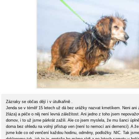
Zázraky se občas dějí i v útulkařině .
Jenda se v téměř 15 letech už dá bez urážky nazvat kmetíkem. Neni ani z
žláza) a péče o něj není levná záležitost. Ani jedno z toho jsem nepovaž
domov, i to už jsme párkrát zažili. Ale co jsem myslela, že mu šanci úpln
doma bez ohledu na volný přístup ven (není to nemocí ani demencí). A že j
jsme kde co od venčení každou hodinu, odměny, podložky. NIC. Tak jsme s
doklepeme tak, jak to je, protože ho máme rádi a po letech samoty v hol