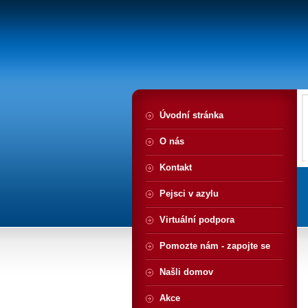
Úvodní stránka
O nás
Kontakt
Pejsci v azylu
Virtuální podpora
Pomozte nám - zapojte se
Našli domov
Akce