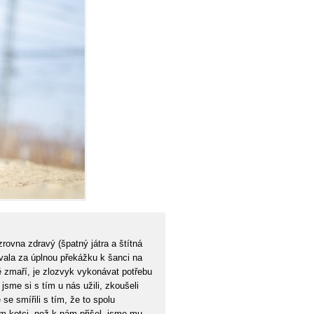
rovna zdravý (špatný játra a štítná
ovala za úplnou překážku k šanci na
ě zmaří, je zlozvyk vykonávat potřebu
sme si s tím u nás užili, zkoušeli
e smířili s tím, že to spolu
ým kotci, než k nám přišel, jsme mu