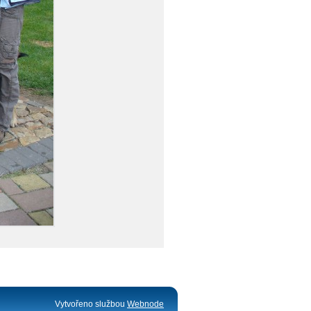
Vytvořeno službou
Webnode