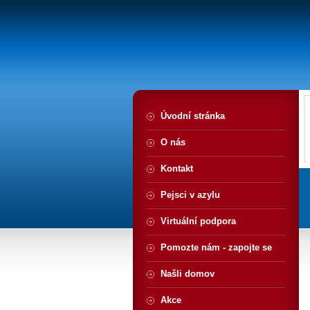
Úvodní stránka
O nás
Kontakt
Pejsci v azylu
Virtuální podpora
Pomozte nám - zapojte se
Našli domov
Akce