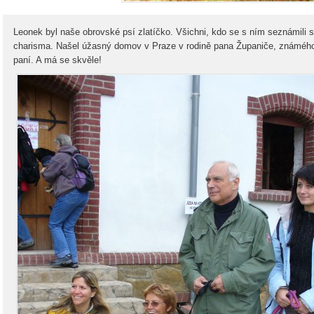
Leonek byl naše obrovské psí zlatíčko. Všichni, kdo se s ním seznámili si
charisma. Našel úžasný domov v Praze v rodině pana Županiče, známéh
paní. A má se skvěle!