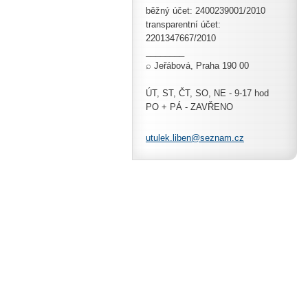
běžný účet: 2400239001/2010
transparentní účet:
2201347667/2010
________
⌕ Jeřábová, Praha 190 00
ÚT, ST, ČT, SO, NE - 9-17 hod
PO + PÁ - ZAVŘENO
utulek.l
iben@sez
nam.cz