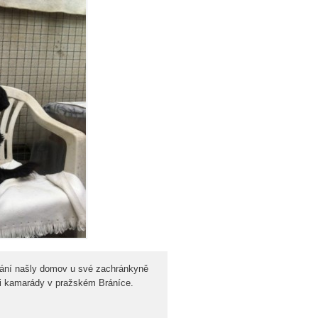
těkání našly domov u své zachránkyně
mi kamarády v pražském Bráníce.