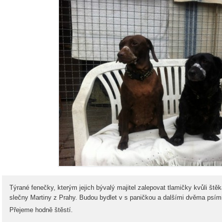
Týrané fenečky, kterým jejich bývalý majitel zalepovat tlamičky kvůli š
slečny Martiny z Prahy. Budou bydlet v s paničkou a dalšími dvěma psí
Přejeme hodně štěstí.