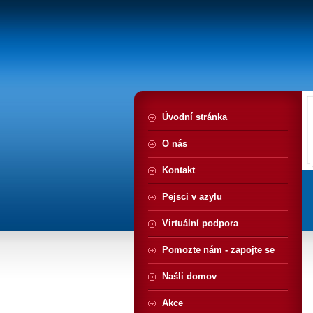
Úvodní stránka
O nás
Kontakt
Pejsci v azylu
Virtuální podpora
Pomozte nám - zapojte se
Našli domov
Akce