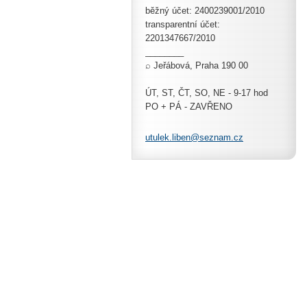
běžný účet: 2400239001/2010
transparentní účet:
2201347667/2010
________
⌕ Jeřábová, Praha 190 00
ÚT, ST, ČT, SO, NE - 9-17 hod
PO + PÁ - ZAVŘENO
utulek.l
iben@sez
nam.cz