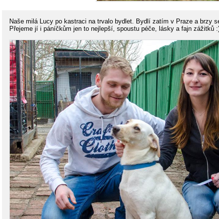
Naše milá Lucy po kastraci na trvalo bydlet. Bydlí zatím v Praze a brzy 
Přejeme jí i páníčkům jen to nejlepší, spoustu péče, lásky a fajn zážitků :