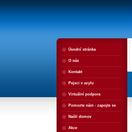
Úvodní stránka
O nás
Kontakt
Pejsci v azylu
Virtuální podpora
Pomozte nám - zapojte se
Našli domov
Akce