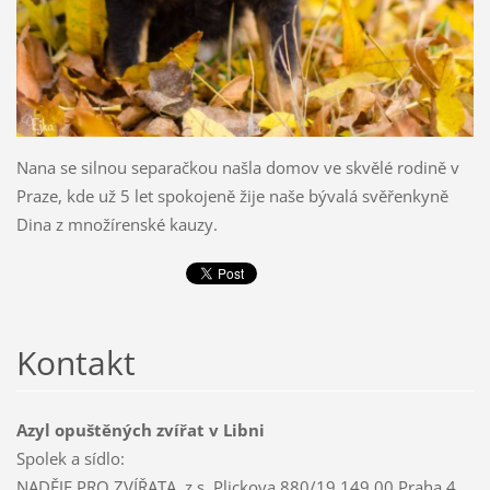
Nana se silnou separačkou našla domov ve skvělé rodině v
Praze, kde už 5 let spokojeně žije naše bývalá svěřenkyně
Dina z množírenské kauzy.
Kontakt
Azyl opuštěných zvířat v Libni
Spolek a sídlo:
NADĚJE PRO ZVÍŘATA, z.s. Plickova 880/19 149 00 Praha 4