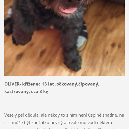
OLIVER- kříženec 13 let ,očkovaný,čipovaný,
kastrovaný, cca 8 kg
Veselý psí dědula, ale někdy to s ním není úsplně snadné, na
cizí může být zpočátku nevrlý a trvale mu vadí některá