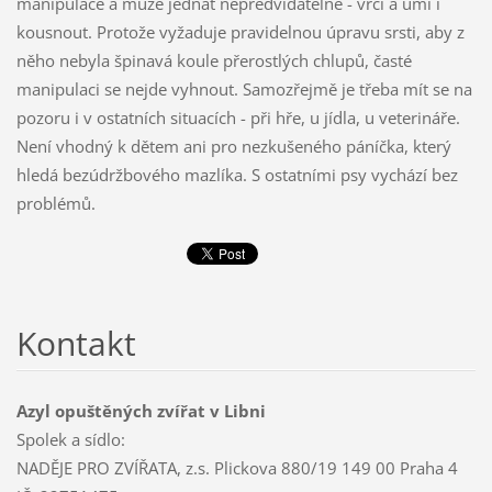
manipulace a může jednat nepředvídatelně - vrčí a umí i
kousnout. Protože vyžaduje pravidelnou úpravu srsti, aby z
něho nebyla špinavá koule přerostlých chlupů, časté
manipulaci se nejde vyhnout. Samozřejmě je třeba mít se na
pozoru i v ostatních situacích - při hře, u jídla, u veterináře.
Není vhodný k dětem ani pro nezkušeného páníčka, který
hledá bezúdržbového mazlíka. S ostatními psy vychází bez
problémů.
Kontakt
Azyl opuštěných zvířat v Libni
Spolek a sídlo:
NADĚJE PRO ZVÍŘATA, z.s. Plickova 880/19 149 00 Praha 4