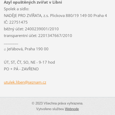
Azyl opuštěných zvířat v Libni
Spolek a sídlo:
NADĚJE PRO ZVÍŘATA, z.s. Plickova 880/19 149 00 Praha 4
IČ: 22751475
běžný účet: 2400239001/2010
transparentní účet: 2201347667/2010
________
⌕ Jeřábová, Praha 190 00
ÚT, ST, ČT, SO, NE - 9-17 hod
PO + PÁ - ZAVŘENO
utulek.l
iben@sez
nam.cz
© 2023 Všechna práva vyhrazena.
Vytvořeno službou
Webnode