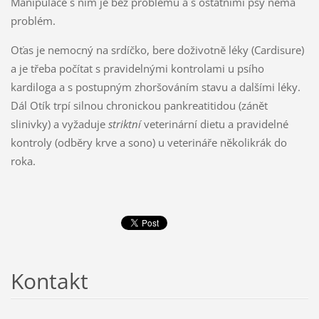
Manipulace s ním je bez problémů a s ostatními psy nemá
problém.
Oťas je nemocný na srdíčko, bere doživotně léky (Cardisure)
a je třeba počítat s pravidelnými kontrolami u psího
kardiloga a s postupným zhoršováním stavu a dalšími léky.
Dál Otík trpí silnou chronickou pankreatitidou (zánět
slinivky) a vyžaduje
striktní
veterinární dietu a pravidelné
kontroly (odběry krve a sono) u veterináře několikrák do
roka.
Kontakt