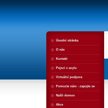
Úvodní stránka
O nás
Kontakt
Pejsci v azylu
Virtuální podpora
Pomozte nám - zapojte se
Našli domov
Akce