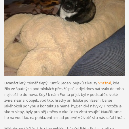
Dvanáctiletý, téměř slepý Puntík, jeden pejsků z kauzy
Vražné
, kde
žilo ve špatných podmínkách přes 50 psů, odjel dnes natrvalo do toho
nejlepšího domova. Když k nám Punťa přijel, byl v podstatě divoké
zvíře, neznal obojek, vodítko, hračky ani lidské pohlazení, bál se
jakéhokoli pohybu a kontaktu a neměl hygienické návyky. Protože je
skoro slepý, byly pro něj změny v okolí o to víc stresující. Naučili jsme
ho na vodítko, na pohlazení a snad poprvé v životě si u nás začal i hrát.
Měl obrovské štěstí, že si ho vyhlédli báječní lidé z Prahy, kteří se