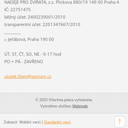
NADĚJE PRO ZVÍŘATA, z.s. Plickova 880/19 149 00 Praha 4
IČ: 22751475
běžný účet: 2400239001/2010
transparentní účet: 2201347667/2010
________
⌕ Jeřábová, Praha 190 00
ÚT, ST, ČT, SO, NE - 9-17 hod
PO + PÁ - ZAVŘENO
utulek.l
iben@sez
nam.cz
© 2023 Všechna práva vyhrazena.
Vytvořeno službou
Webnode
Zobrazit:
Mobilní verzi
|
Standardní verzi