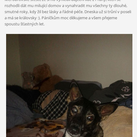
rozhodli dát mu milující domov a vynahradit mu všechny ty dlouhé,
smutné roky, kdy žil bez lásky a řádné péče. Dneska už si trůní v poseli
a má se královsky :). Páníčkům moc děkujeme a všem přejeme
spoustu šťastných let.