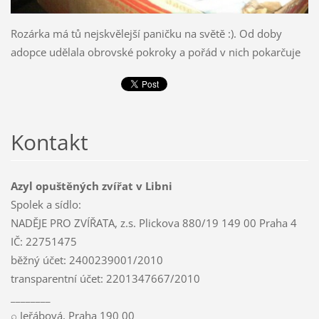
Rozárka má tů nejskvělejší paničku na světě :). Od doby
adopce udělala obrovské pokroky a pořád v nich pokarčuje
Kontakt
Azyl opuštěných zvířat v Libni
Spolek a sídlo:
NADĚJE PRO ZVÍŘATA, z.s. Plickova 880/19 149 00 Praha 4
IČ: 22751475
běžný účet: 2400239001/2010
transparentní účet: 2201347667/2010
________
⌕ Jeřábová, Praha 190 00