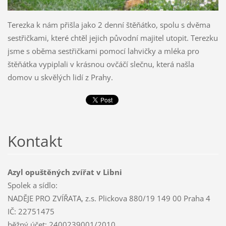
Terezka k nám přišla jako 2 denní štěňátko, spolu s dvěma
sestřičkami, které chtěl jejich původní majitel utopit. Terezku
jsme s oběma sestřičkami pomocí lahvičky a mléka pro
štěňátka vypiplali v krásnou ovčáčí slečnu, která našla
domov u skvělých lidí z Prahy.
Kontakt
Azyl opuštěných zvířat v Libni
Spolek a sídlo:
NADĚJE PRO ZVÍŘATA, z.s. Plickova 880/19 149 00 Praha 4
IČ: 22751475
běžný účet: 2400239001/2010