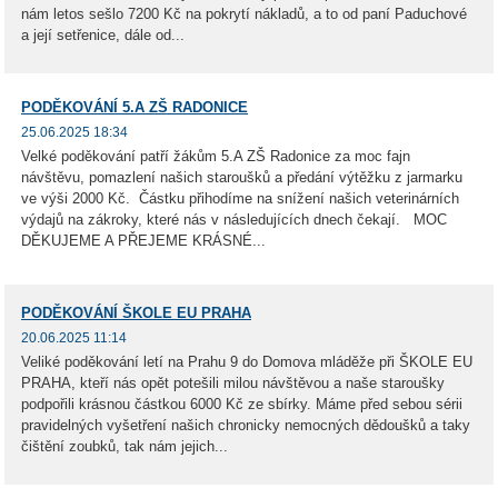
nám letos sešlo 7200 Kč na pokrytí nákladů, a to od paní Paduchové
a její setřenice, dále od...
PODĚKOVÁNÍ 5.A ZŠ RADONICE
25.06.2025 18:34
Velké poděkování patří žákům 5.A ZŠ Radonice za moc fajn
návštěvu, pomazlení našich staroušků a předání výtěžku z jarmarku
ve výši 2000 Kč. Částku přihodíme na snížení našich veterinárních
výdajů na zákroky, které nás v následujících dnech čekají. MOC
DĚKUJEME A PŘEJEME KRÁSNÉ...
PODĚKOVÁNÍ ŠKOLE EU PRAHA
20.06.2025 11:14
Veliké poděkování letí na Prahu 9 do Domova mláděže při ŠKOLE EU
PRAHA, kteří nás opět potešili milou návštěvou a naše staroušky
podpořili krásnou částkou 6000 Kč ze sbírky. Máme před sebou sérii
pravidelných vyšetření našich chronicky nemocných dědoušků a taky
čištění zoubků, tak nám jejich...