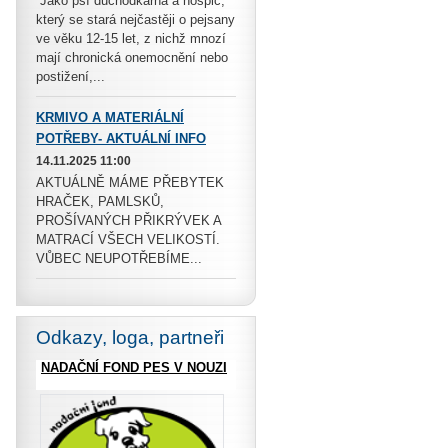
Jako psí důchodkárna a hospic,
který se stará nejčastěji o pejsany
ve věku 12-15 let, z nichž mnozí
mají chronická onemocnění nebo
postižení,...
KRMIVO A MATERIÁLNÍ
POTŘEBY- AKTUÁLNÍ INFO
14.11.2025 11:00
AKTUÁLNĚ MÁME PŘEBYTEK
HRAČEK, PAMLSKŮ,
PROŠÍVANÝCH PŘIKRÝVEK A
MATRACÍ VŠECH VELIKOSTÍ.
VŮBEC NEUPOTŘEBÍME...
Odkazy, loga, partneři
NADAČNÍ FOND PES V NOUZI