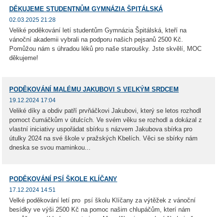
DĚKUJEME STUDENTNŮM GYMNÁZIA ŠPITÁLSKÁ
02.03.2025 21:28
Veliké poděkování letí studentům Gymnázia Špitálská, kteří na
vánoční akademii vybrali na podporu našich pejsanů 2500 Kč.
Pomůžou nám s úhradou léků pro naše staroušky. Jste skvělí, MOC
děkujeme!
PODĚKOVÁNÍ MALÉMU JAKUBOVI S VELKÝM SRDCEM
19.12.2024 17:04
Veliké díky a obdiv patří prvňáčkovi Jakubovi, který se letos rozhodl
pomoct čumáčkům v útulcích. Ve svém věku se rozhodl a dokázal z
vlastní iniciativy uspořádat sbírku s názvem Jakubova sbírka pro
útulky 2024 na své škole v pražských Kbelích. Věci se sbírky nám
dneska se svou maminkou...
PODĚKOVÁNÍ PSÍ ŠKOLE KLÍČANY
17.12.2024 14:51
Velké poděkování letí pro psí školu Klíčany za výtěžek z vánoční
besídky ve výši 2500 Kč na pomoc našim chlupáčům, kterí nám