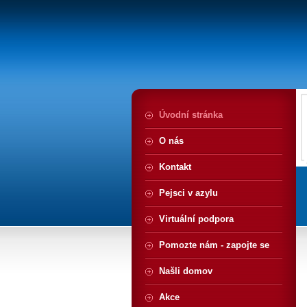
Úvodní stránka
O nás
Kontakt
Pejsci v azylu
Virtuální podpora
Pomozte nám - zapojte se
Našli domov
Akce