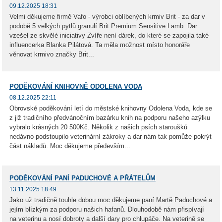
09.12.2025 18:31
Velmi děkujeme firmě Vafo - výrobci oblíbených krmiv Brit - za dar v
podobě 5 velkých pytlů granulí Brit Premium Sensitive Lamb. Dar
vzešel ze skvělé iniciativy Zvíře není dárek, do které se zapojila také
influencerka Blanka Pilátová. Ta měla možnost místo honoráře
věnovat krmivo značky Brit...
PODĚKOVÁNÍ KNIHOVNĚ ODOLENA VODA
08.12.2025 22:11
Obrovské poděkování letí do městské knihovny Odolena Voda, kde se
z již tradičního předvánočním bazárku knih na podporu našeho azýlku
vybralo krásných 20 500Kč. Několik z našich psích staroušků
nedávno podstoupilo veterinární zákroky a dar nám tak pomůže pokrýt
část nákladů. Moc děkujeme především...
PODĚKOVÁNÍ PANÍ PADUCHOVÉ A PŘÁTELŮM
13.11.2025 18:49
Jako už tradičně touhle dobou moc děkujeme paní Martě Paduchové a
jejím blízkým za podporu našich hafanů. Dlouhodobě nám přispívají
na veterinu a nosí dobroty a další dary pro chlupáče. Na veterině se