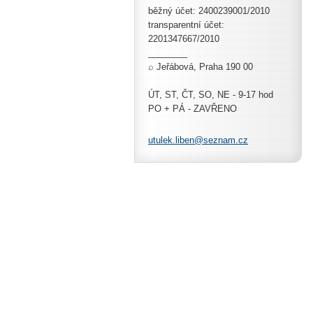
běžný účet: 2400239001/2010
transparentní účet:
2201347667/2010
________
⌕ Jeřábová, Praha 190 00
ÚT, ST, ČT, SO, NE - 9-17 hod
PO + PÁ - ZAVŘENO
utulek.l
iben@sez
nam.cz