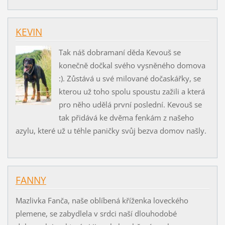
KEVIN
Tak náš dobramaní děda Kevouš se
konečně dočkal svého vysněného domova
:). Zůstává u své milované dočaskářky, se
kterou už toho spolu spoustu zažili a která
pro něho udělá první poslední. Kevouš se
tak přidává ke dvěma fenkám z našeho
azylu, které už u téhle paničky svůj bezva domov našly.
FANNY
Mazlivka Fanča, naše oblíbená kříženka loveckého
plemene, se zabydlela v srdci naší dlouhodobé