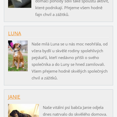
domácí pohody sdílí také spoustu aktivit,
které podnikají. Přejeme všem hodně
fajn chvil a zážitků.
LUNA
Naše milá Luna se u nás moc neohřála, od
včera bydlí u skvělé rodiny spolehlivých
pejskařů, kteří nedávno přišli o svého
společníka a do Luny se hned zamilovali.
Všem přejeme hodně skvělých společných
chvil a zážitků.
JANIE
Naše vitální psí babča Janie odjela
dnes natrvalo do skvělého domova.