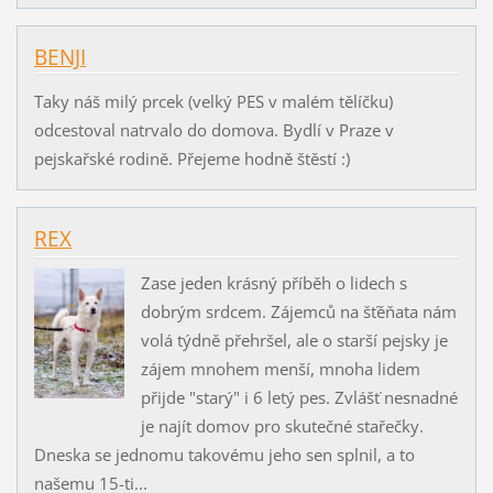
BENJI
Taky náš milý prcek (velký PES v malém tělíčku)
odcestoval natrvalo do domova. Bydlí v Praze v
pejskařské rodině. Přejeme hodně štěstí :)
REX
Zase jeden krásný příběh o lidech s
dobrým srdcem. Zájemců na šťěňata nám
volá týdně přehršel, ale o starší pejsky je
zájem mnohem menší, mnoha lidem
přijde "starý" i 6 letý pes. Zvlášť nesnadné
je najít domov pro skutečné stařečky.
Dneska se jednomu takovému jeho sen splnil, a to
našemu 15-ti...