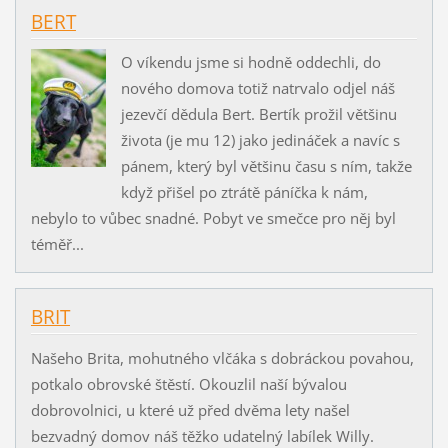
BERT
O víkendu jsme si hodně oddechli, do
nového domova totiž natrvalo odjel náš
jezevčí dědula Bert. Bertík prožil většinu
života (je mu 12) jako jedináček a navíc s
pánem, který byl většinu času s ním, takže
když přišel po ztrátě páníčka k nám,
nebylo to vůbec snadné. Pobyt ve smečce pro něj byl
téměř...
BRIT
Našeho Brita, mohutného vlčáka s dobráckou povahou,
potkalo obrovské štěstí. Okouzlil naší bývalou
dobrovolnici, u které už před dvěma lety našel
bezvadný domov náš těžko udatelný labílek Willy.