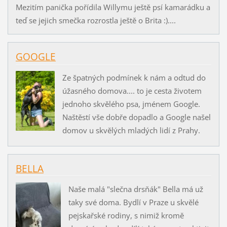
Mezitím panička pořídila Willymu ještě psí kamarádku a
teď se jejich smečka rozrostla ještě o Brita :)....
GOOGLE
Ze špatných podmínek k nám a odtud do
úžasného domova.... to je cesta životem
jednoho skvělého psa, jménem Google.
Naštěstí vše dobře dopadlo a Google našel
domov u skvělých mladých lidí z Prahy.
BELLA
Naše malá "slečna drsňák" Bella má už
taky své doma. Bydlí v Praze u skvělé
pejskařské rodiny, s nimiž kromě