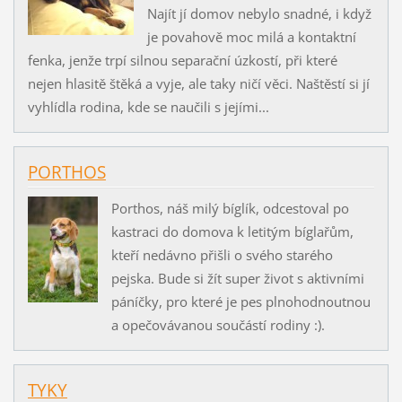
Najít jí domov nebylo snadné, i když
je povahově moc milá a kontaktní
fenka, jenže trpí silnou separační úzkostí, při které
nejen hlasitě štěká a vyje, ale taky ničí věci. Naštěstí si jí
vyhlídla rodina, kde se naučili s jejími...
PORTHOS
Porthos, náš milý bíglík, odcestoval po
kastraci do domova k letitým bíglařům,
kteří nedávno přišli o svého starého
pejska. Bude si žít super život s aktivními
páníčky, pro které je pes plnohodnoutnou
a opečovávanou součástí rodiny :).
TYKY