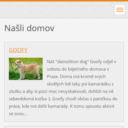
Našli domov
GOOFY
Náš "demolition dog" Goofy odjel v
sobotu do báječného domova v
Praze. Doma má kromě svých
skvělých lidí taky psí kamarádku z
útulku a aby si psíci moc nevyskakovali, dohlíží na ně
sebevědomá kočka :). Goofy chodí občas s paničkou do
práce, kde má další kamarády. K tomu spoustu aktivit
se svou...