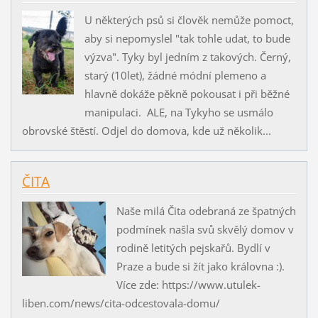
U některých psů si člověk nemůže pomoct,
aby si nepomyslel "tak tohle udat, to bude
výzva". Tyky byl jedním z takových. Černý,
starý (10let), žádné módní plemeno a
hlavně dokáže pěkně pokousat i při běžné
manipulaci. ALE, na Tykyho se usmálo
obrovské štěstí. Odjel do domova, kde už několik...
ČITA
Naše milá Čita odebraná ze špatných
podmínek našla svů skvělý domov v
rodině letitých pejskařů. Bydlí v
Praze a bude si žít jako královna :).
Více zde: https://www.utulek-
liben.com/news/cita-odcestovala-domu/