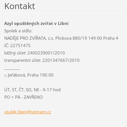
Kontakt
Azyl opuštěných zvířat v Libni
Spolek a sídlo:
NADĚJE PRO ZVÍŘATA, z.s. Plickova 880/19 149 00 Praha 4
IČ: 22751475
běžný účet: 2400239001/2010
transparentní účet: 2201347667/2010
________
⌕ Jeřábová, Praha 190 00
ÚT, ST, ČT, SO, NE - 9-17 hod
PO + PÁ - ZAVŘENO
utulek.l
iben@sez
nam.cz