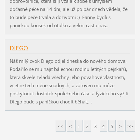
dobrovolnice, která si ji vzala k sobě s úmyslem
dočasné péče na 14 dní, ale už po pár dnech věděla, že
to bude péče trvalá a doživotní :) Fanny bydlí s
paničkou kousek od útulku a velmi často nás...
DIEGO
Náš milý cvok Diego odjel dneska do nového domova.
Podařilo se mu najít báječnou rodinu letitých pejskařů,
která skvěle zvládá všechny jeho povahové vlastnosti,
včetně těch méně snadných, a zároveň mu může
poskytnout dostatek společného času a fyzického vyžití.
Diego bude s paničkou chodit běhat,...
<<
<
1
2
3
4
5
>
>>