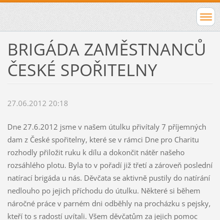
BRIGÁDA ZAMĚSTNANCŮ
ČESKÉ SPOŘITELNY
27.06.2012 20:18
Dne 27.6.2012 jsme v našem útulku přivítaly 7 příjemných
dam z České spořitelny, které se v rámci Dne pro Charitu
rozhodly přiložit ruku k dílu a dokončit nátěr našeho
rozsáhlého plotu. Byla to v pořadí již třetí a zároveň poslední
natírací brigáda
u nás. Děvčata se aktivně pustily do natírání
nedlouho po jejich příchodu do útulku. Některé si během
náročné práce v parném dni odběhly na procházku s pejsky,
kteří to s radostí uvítali. Všem děvčatům za jejich pomoc