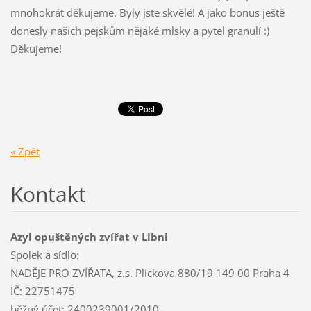
mnohokrát děkujeme. Byly jste skvělé! A jako bonus ještě
donesly našich pejskům nějaké mlsky a pytel granulí :)
Děkujeme!
« Zpět
Kontakt
Azyl opuštěných zvířat v Libni
Spolek a sídlo:
NADĚJE PRO ZVÍŘATA, z.s. Plickova 880/19 149 00 Praha 4
IČ: 22751475
běžný účet: 2400239001/2010