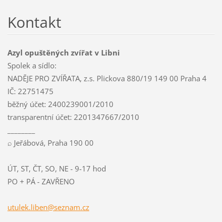
Kontakt
Azyl opuštěných zvířat v Libni
Spolek a sídlo:
NADĚJE PRO ZVÍŘATA, z.s. Plickova 880/19 149 00 Praha 4
IČ: 22751475
běžný účet: 2400239001/2010
transparentní účet: 2201347667/2010
________
⌕ Jeřábová, Praha 190 00
ÚT, ST, ČT, SO, NE - 9-17 hod
PO + PÁ - ZAVŘENO
utulek.l
iben@sez
nam.cz