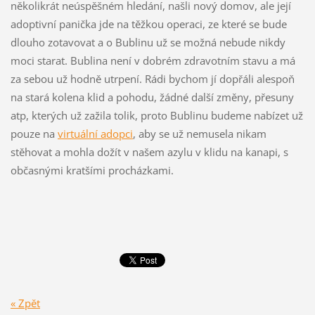
několikrát neúspěšném hledání, našli nový domov, ale její
adoptivní panička jde na těžkou operaci, ze které se bude
dlouho zotavovat a o Bublinu už se možná nebude nikdy
moci starat. Bublina není v dobrém zdravotním stavu a má
za sebou už hodně utrpení. Rádi bychom jí dopřáli alespoň
na stará kolena klid a pohodu, žádné další změny, přesuny
atp, kterých už zažila tolik, proto Bublinu budeme nabízet už
pouze na
virtuální adopci
, aby se už nemusela nikam
stěhovat a mohla dožít v našem azylu v klidu na kanapi, s
občasnými kratšími procházkami.
« Zpět