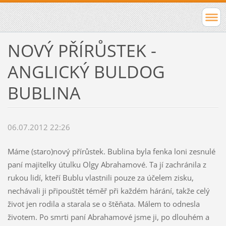
NOVÝ PŘÍRŮSTEK -
ANGLICKÝ BULDOG
BUBLINA
06.07.2012 22:26
Máme (staro)nový přírůstek. Bublina byla fenka loni zesnulé
paní majitelky útulku Olgy Abrahamové. Ta jí zachránila z
rukou lidí, kteří Bublu vlastnili pouze za účelem zisku,
nechávali ji připouštět téměř při každém hárání, takže celý
život jen rodila a starala se o štěňata. Málem to odnesla
životem. Po smrti paní Abrahamové jsme ji, po dlouhém a