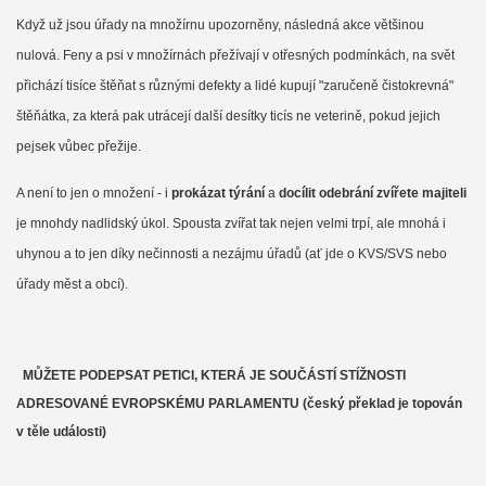
Když už jsou úřady na množírnu upozorněny, následná akce většinou
nulová. Feny a psi v množírnách přežívají v otřesných podmínkách, na svět
přichází tisíce štěňat s různými defekty a lidé kupují "zaručeně čistokrevná"
štěňátka, za která pak utrácejí další desítky ticís ne veterině, pokud jejich
pejsek vůbec přežije.
A není to
jen o množení - i
prokázat týrání
a
docílit odebrání zvířete majiteli
je mnohdy nadlidský úkol. Spousta zvířat tak nejen velmi trpí, ale mnohá i
uhynou a to jen díky nečinnosti a nezájmu úřadů (ať jde o KVS/SVS nebo
úřady měst a obcí).
MŮŽETE PODEPSAT PETICI, KTERÁ JE SOUČÁSTÍ STÍŽNOSTI
ADRESOVANÉ EVROPSKÉMU PARLAMENTU (český překlad je topován
v těle události)