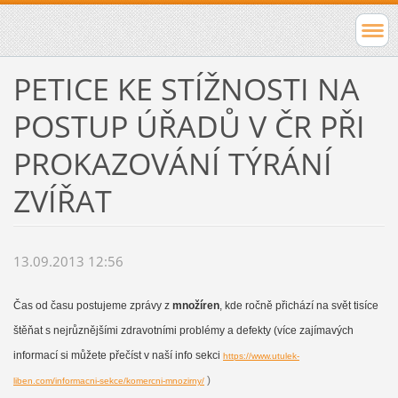
PETICE KE STÍŽNOSTI NA
POSTUP ÚŘADŮ V ČR PŘI
PROKAZOVÁNÍ TÝRÁNÍ
ZVÍŘAT
13.09.2013 12:56
Čas od času postujeme zprávy z
množíren
, kde ročně přichází na svět tisíce
štěňat s nejrůznějšími zdravotními problémy a defekty (více zajímavých
informací si můžete přečíst v naší info sekci
https://www.utulek-
)
liben.com/informacni-sekce/komercni-mnozirny/