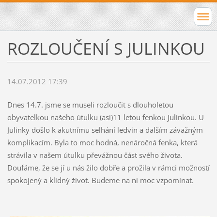
ROZLOUČENÍ S JULINKOU
14.07.2012 17:39
Dnes 14.7. jsme se museli rozloučit s dlouholetou
obyvatelkou našeho útulku (asi)11 letou fenkou Julinkou. U
Julinky došlo k akutnímu selhání ledvin a dalším závažným
komplikacím. Byla to moc hodná, nenáročná fenka, která
strávila v našem útulku převážnou část svého života.
Doufáme, že se jí u nás žilo dobře a prožila v rámci možností
spokojený a klidný život. Budeme na ni moc vzpomínat.