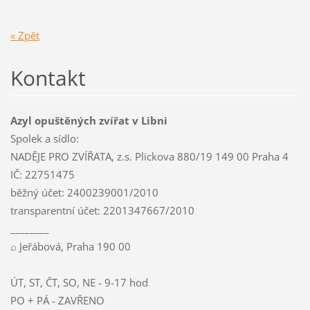
« Zpět
Kontakt
Azyl opuštěných zvířat v Libni
Spolek a sídlo:
NADĚJE PRO ZVÍŘATA, z.s. Plickova 880/19 149 00 Praha 4
IČ: 22751475
běžný účet: 2400239001/2010
transparentní účet: 2201347667/2010
________
⌕ Jeřábová, Praha 190 00
ÚT, ST, ČT, SO, NE - 9-17 hod
PO + PÁ - ZAVŘENO