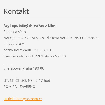
Kontakt
Azyl opuštěných zvířat v Libni
Spolek a sídlo:
NADĚJE PRO ZVÍŘATA, z.s. Plickova 880/19 149 00 Praha 4
IČ: 22751475
běžný účet: 2400239001/2010
transparentní účet: 2201347667/2010
________
⌕ Jeřábová, Praha 190 00
ÚT, ST, ČT, SO, NE - 9-17 hod
PO + PÁ - ZAVŘENO
utulek.l
iben@sez
nam.cz