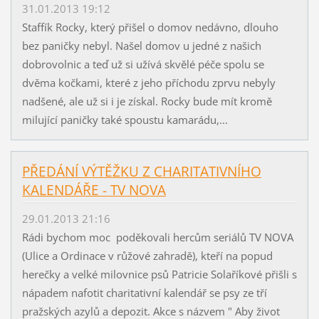
31.01.2013 19:12
Staffík Rocky, který přišel o domov nedávno, dlouho
bez paničky nebyl. Našel domov u jedné z našich
dobrovolnic a teď už si užívá skvělé péče spolu se
dvěma kočkami, které z jeho příchodu zprvu nebyly
nadšené, ale už si i je získal. Rocky bude mít kromě
milující paničky také spoustu kamarádu,...
PŘEDÁNÍ VÝTĚŽKU Z CHARITATIVNÍHO
KALENDÁŘE - TV NOVA
29.01.2013 21:16
Rádi bychom moc poděkovali hercům seriálů TV NOVA
(Ulice a Ordinace v růžové zahradě), kteří na popud
herečky a velké milovnice psů Patricie Solaříkové přišli s
nápadem nafotit charitativní kalendář se psy ze tří
pražských azylů a depozit. Akce s názvem " Aby život