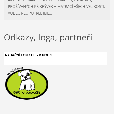
PROŠÍVANÝCH PŘIKRÝVEK A MATRACÍ VŠECH VELIKOSTÍ.
VŮBEC NEUPOTŘEBÍME...
Odkazy, loga, partneři
NADAČNÍ FOND PES V NOUZI