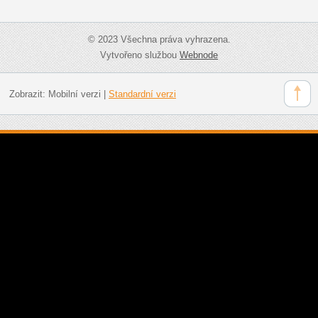
© 2023 Všechna práva vyhrazena.
Vytvořeno službou
Webnode
Zobrazit:
Mobilní verzi
|
Standardní verzi