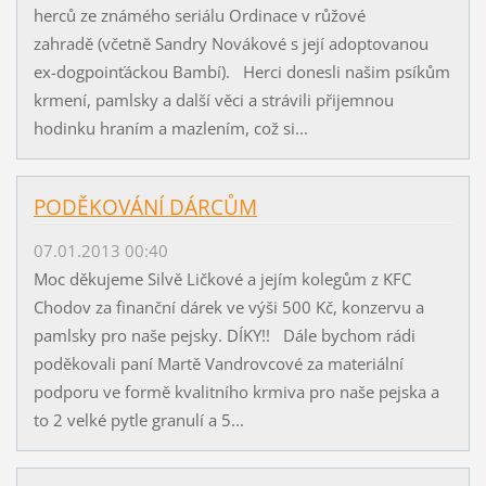
herců ze známého seriálu Ordinace v růžové
zahradě (včetně Sandry Novákové s její adoptovanou
ex-dogpoinťáckou Bambí). Herci donesli našim psíkům
krmení, pamlsky a další věci a strávili přijemnou
hodinku hraním a mazlením, což si...
PODĚKOVÁNÍ DÁRCŮM
07.01.2013 00:40
Moc děkujeme Silvě Ličkové a jejím kolegům z KFC
Chodov za finanční dárek ve výši 500 Kč, konzervu a
pamlsky pro naše pejsky. DÍKY!! Dále bychom rádi
poděkovali paní Martě Vandrovcové za materiální
podporu ve formě kvalitního krmiva pro naše pejska a
to 2 velké pytle granulí a 5...