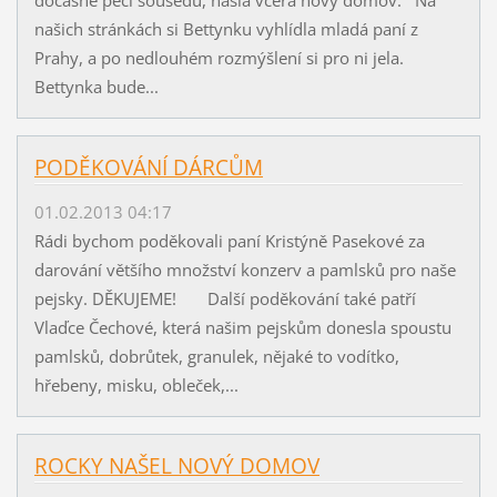
našich stránkách si Bettynku vyhlídla mladá paní z
Prahy, a po nedlouhém rozmýšlení si pro ni jela.
Bettynka bude...
PODĚKOVÁNÍ DÁRCŮM
01.02.2013 04:17
Rádi bychom poděkovali paní Kristýně Pasekové za
darování většího množství konzerv a pamlsků pro naše
pejsky. DĚKUJEME! Další poděkování také patří
Vlaďce Čechové, která našim pejskům donesla spoustu
pamlsků, dobrůtek, granulek, nějaké to vodítko,
hřebeny, misku, obleček,...
ROCKY NAŠEL NOVÝ DOMOV