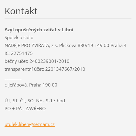
Kontakt
Azyl opuštěných zvířat v Libni
Spolek a sídlo:
NADĚJE PRO ZVÍŘATA, z.s. Plickova 880/19 149 00 Praha 4
IČ: 22751475
běžný účet: 2400239001/2010
transparentní účet: 2201347667/2010
________
⌕ Jeřábová, Praha 190 00
ÚT, ST, ČT, SO, NE - 9-17 hod
PO + PÁ - ZAVŘENO
utulek.l
iben@sez
nam.cz