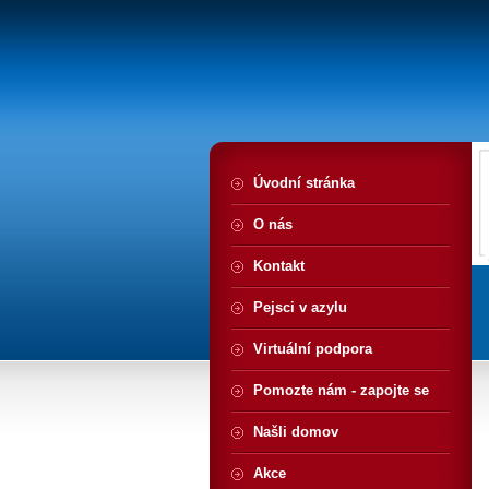
Úvodní stránka
O nás
Kontakt
Pejsci v azylu
Virtuální podpora
Pomozte nám - zapojte se
Našli domov
Akce