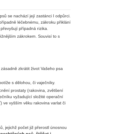
psů se nachází její zastánci I odpůrci.
 případně léčebnému, zákroku přiklání
převyšují případná rizika.
běžnějším zákrokem. Souvisí to s
zásadně zkrátit život Vašeho psa
tíže s dělohou, či vaječníky.
nění prostaty (rakovina, zvětšení
ečníku vyžadující složité operační
) ve vyšším věku rakovina varlat či
 jejichž počet již přerostl únosnou
 nechtěných psů, štěňat i