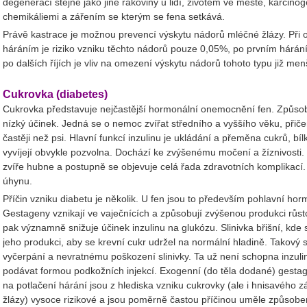
degenerací stejně jako jiné rakoviny u lidí, životem ve městě, karcin
chemikáliemi a zářením se kterým se fena setkává.
Právě kastrace je možnou prevencí výskytu nádorů mléčné žlázy. Při 
háráním je riziko vzniku těchto nádorů pouze 0,05%, po prvním hárání
po dalších říjích je vliv na omezení výskytu nádorů tohoto typu již men
Cukrovka (diabetes)
Cukrovka představuje nejčastější hormonální onemocnění fen. Způsob
nízký účinek. Jedná se o nemoc zvířat středního a vyššího věku, přiče
častěji než psi. Hlavní funkcí inzulinu je ukládání a přeměna cukrů, bí
vyvíjejí obvykle pozvolna. Dochází ke zvýšenému močení a žíznivosti. 
zvíře hubne a postupně se objevuje celá řada zdravotních komplikac
úhynu.
Příčin vzniku diabetu je několik. U fen jsou to především pohlavní ho
Gestageny vznikají ve vaječnících a způsobují zvýšenou produkci rů
pak významně snižuje účinek inzulinu na glukózu. Slinivka břišní, kde s
jeho produkci, aby se krevní cukr udržel na normální hladině. Takov
vyčerpání a nevratnému poškození slinivky. Ta už není schopna inzulin
podávat formou podkožních injekcí. Exogenní (do těla dodané) gesta
na potlačení hárání jsou z hlediska vzniku cukrovky (ale i hnisavého
žlázy) vysoce rizikové a jsou poměrně častou příčinou uměle způsobe