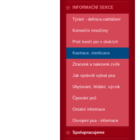
INFORMAČNÍ SEKCE
Týrání - definice,nahlášení
Komerční množírny
Proč končí psi v útulcích
Kastrace, sterilizace
Ztracené a nalezené zvíře
Jak správně vybrat psa
Ubytování, hlídání, výcvik
Čipování psů
Ostatní informace
Osvojení psa - informace
Spolupracujeme