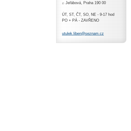
⌕ Jeřábová, Praha 190 00
ÚT, ST, ČT, SO, NE - 9-17 hod
PO + PÁ - ZAVŘENO
utulek.l
iben@sez
nam.cz