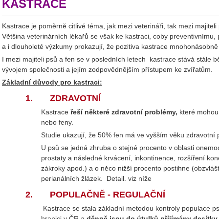
KASTRACE
Kastrace je poměrně citlivé téma, jak mezi veterináři, tak mezi majiteli 
Většina veterinárních lékařů se však ke kastraci, coby preventivnímu,
a i dlouholeté výzkumy prokazují, že pozitiva kastrace mnohonásobně 
I mezi majiteli psů a fen se v posledních letech kastrace stává stále 
vývojem společnosti a jejím zodpovědnějším přístupem ke zvířatům.
Základní důvody pro kastraci:
1.
ZDRAVOTNÍ
Kastrace
řeší některé zdravotní problémy,
které mohou 
nebo feny.
Studie ukazují, že 50% fen má ve vyšším věku zdravotní po
U psů se jedná zhruba o stejné procento v oblasti onemoc
prostaty a následné krvácení, inkontinence, rozšíření kon
zákroky apod.) a o něco nižší procento postihne (obzvlášť
perianálních žlázek. Detail. viz níže
2.
POPULAČNĚ - REGULAČNÍ
Kastrace se stala základní metodou kontroly populace psů,
hranici v ČR a
děnně jsou do útulků příjímány desítky