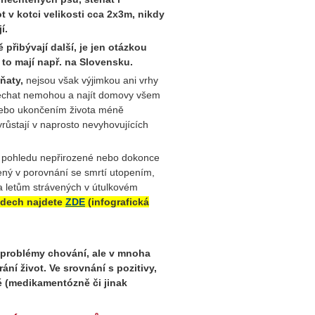
ot v kotci velikosti cca 2x3m, nikdy
jí.
 přibývají další, je jen otázkou
to mají např. na Slovensku.
ňaty,
nejsou však výjimkou ani vrhy
a nechat nemohou a najít domovy všem
nebo ukončením života méně
růstají v naprosto nevyhovujících
ch pohledu nepřirozené nebo dokonce
zený v porovnání se smrtí utopením,
 letům strávených v útulkovém
odech najdete
ZDE
(infografická
 problémy chování, ale v mnoha
ání život. Ve srovnání s pozitivy,
é (medikamentózně či jinak