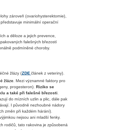
ělohy zároveň (ovariohysterektomie),
 představuje minimální operační
ch a děloze a jejich prevence,
 opakovaných falešných březostí
monálně podmíněné choroby.
čné žlázy (
ZDE
článek z veteriny).
né
žláze.
Mezi významné faktory pro
rogeny, progesteron).
Riziko se
u a také při falešné březosti
.
ují do mízních uzlin a plic, dále pak
lhávají. I původně nezhoubné nádory
h změn při každém hárání).
 výjimkou nejsou ani mladší fenky.
ch rodičů, tato rakovina je způsobená