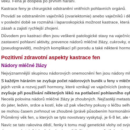
věku. Fena je dospělá po prvním hárání.
Kastrace feny je chirurgické odstranění vnitřních pohlavních orgánů.
Provádí se odstraněním vaječníků (ovariektomie) anebo vaječníků i d
v poslední době se rozmáhá i laparoskopická možnost kastrace, která
zásah a zajistí rychlejší zhojení.
Důvodem pro kastraci dfen jsou veškeré patologické stavy na vaječnící
zastavení pohlavní aktivity, prevence nádorů mléčné žlázy, cukrovky,
(pseudogravidit), možných komplikací při porodu a také některé hor
Pozitivní zdravotní aspekty kastrace fen
Nádory mléčné žlázy
Nejvýznamnější skupinou nádorových onemocnění fen jsou nádory mlé
S každým háráním se zvyšuje počet nádorových buněk u feny v mléč
jejich vznik a rozvoj patří hormony, které vznikají ve vaječnících (est
zvyšuje při používání některých léků na potlačení pohlavního cykl
Necelá polovina nádorů mléčné žlázy je zhoubných. Nejčastěji metastaz
do jater, ledvin, srdce a kostí, kde už pak všechny pokusy o léčbu se
se mohou časem zvrhnout ve zhoubné (právě působením hormonálníc
Průměrný věk fen, u kterých se tyto novotvary vyskytují, je 6-8 let, ale
Navíc se tato rakovina dědí, fenky k tomu mají genetické vlohy od svý