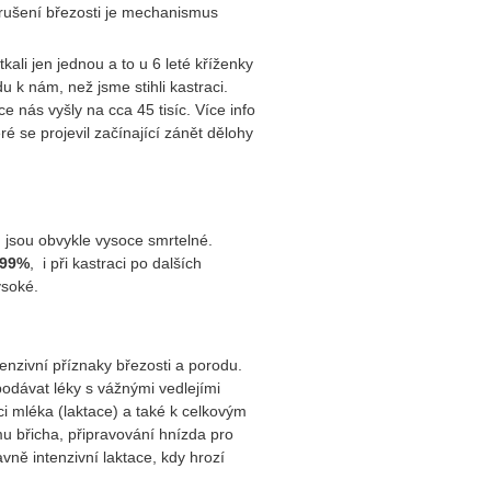
erušení březosti je mechanismus
ali jen jednou a to u 6 leté kříženky
u k nám, než jsme stihli kastraci.
e nás vyšly na cca 45 tisíc. Více info
eré se projevil začínající zánět dělohy
ů jsou obvykle vysoce smrtelné.
 99%
, i při kastraci po dalších
ysoké.
nzivní příznaky březosti a porodu.
podávat léky s vážnými vedlejími
i mléka (laktace) a také k celkovým
u břicha, připravování hnízda pro
ně intenzivní laktace, kdy hrozí