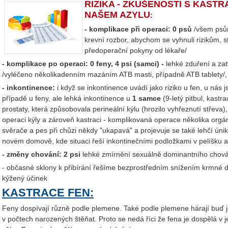
RIZIKA - ZKUŠENOSTI S KASTRA
NAŠEM AZYLU
:
- komplikace při operaci: 0 psů
/všem psů
krevní rozbor, abychom se vyhnuli rizikům, s
předoperační pokyny od lékaře/
- komplikace po operaci: 0 feny, 4 psi (samci) -
lehké zduření a zat
/vyléčeno několikadenním mazáním ATB masti, případně ATB tablety/
- inkontinence:
i když se inkontinence uvádí jako riziko u fen, u ná
případě u feny, ale lehká inkontinence u
1 samce
(9-letý pitbul, kast
prostaty, která způsobovala perineální kýlu (hrozilo vyhřeznutí střeva
operaci kýly a zároveň kastraci - komplikovaná operace několika org
svěrače a pes při chůzi někdy "ukapavá" a projevuje se také lehčí únik 
novém domově, kde situaci řeší inkontinečními podložkami v pelíšku a
- změny chování: 2 psi
lehké zmírnění sexuálně dominantního chov
- občasné sklony k přibírání řešíme bezprostředním snížením krmné
kýžený účinek
KASTRACE FEN:
Feny dospívají různě podle plemene. Také podle plemene hárají buď je
v počtech narozených štěňat. Proto se nedá říci že fena je dospělá v