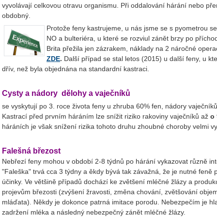
vyvolávají celkovou otravu organismu. Při oddalování hárání nebo př
obdobný.
Protože feny kastrujeme, u nás jsme se s pyometrou setk
NO a bulteriéra, u které se rozviul zánět brzy po příchod
Brita přežila jen zázrakem, náklady na 2 náročné operac
ZDE
.
Další případ se stal letos (2015) u další feny, u kt
dřív, než byla objednána na standardní kastraci.
Cysty a nádory dělohy a vaječníků
se vyskytují po 3. roce života feny u zhruba 60% fen, nádory vaječník
Kastrací před prvním háráním lze snížit riziko rakoviny vaječníků až
o
háráních je však snížení rizika tohoto druhu zhoubné choroby velmi v
Falešná březost
Nebřezí feny mohou v období 2-8 týdnů po hárání vykazovat různě inte
"Faleška" trvá cca 3 týdny a ěkdy bývá tak závažná, že je nutné feně 
účinky. Ve většině případů dochází ke zvětšení mléčné žlázy a produkc
projevům březosti (zvýšení žravosti, změna chování, zvětšování objem
mláďata). Někdy je dokonce patrná imitace porodu. Nebezpečím je hlav
zadržení mléka a následný nebezpečný zánět mléčné žlázy.