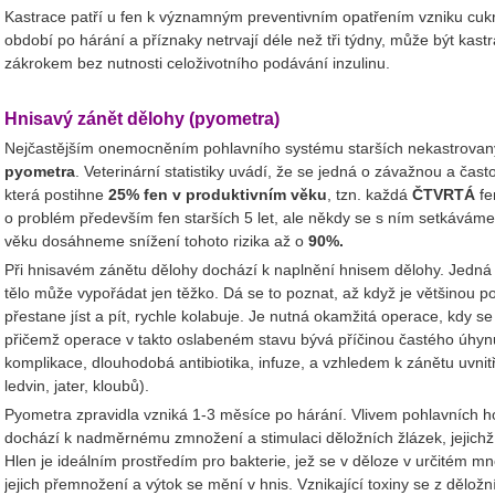
Kastrace patří u fen k významným preventivním opatřením vzniku cukr
období po hárání a příznaky netrvají déle než tři týdny, může být kast
zákrokem bez nutnosti celoživotního podávání inzulinu.
Hnisavý zánět dělohy (pyometra)
Nejčastějším onemocněním pohlavního systému starších nekastrovanýc
pyometra
. Veterinární statistiky uvádí, že se jedná o závažnou a čas
která postihne
25% fen v produktivním věku
, tzn. každá
ČTVRTÁ
fe
o problém především fen starších 5 let, ale někdy se s ním setkáváme
věku dosáhneme snížení tohoto rizika až o
90%.
Při hnisavém zánětu dělohy dochází k naplnění hnisem dělohy. Jedná 
tělo může vypořádat jen těžko. Dá se to poznat, až když je většinou 
přestane jíst a pít, rychle kolabuje. Je nutná okamžitá operace, kdy se
přičemž operace v takto oslabeném stavu bývá příčinou častého úhyn
komplikace, dlouhodobá antibiotika, infuze, a vzhledem k zánětu uvn
ledvin, jater, kloubů).
Pyometra zpravidla vzniká 1-3 měsíce po hárání. Vlivem pohlavních 
dochází k nadměrnému zmnožení a stimulaci děložních žlázek, jejichž 
Hlen je ideálním prostředím pro bakterie, jež se v děloze v určitém mn
jejich přemnožení a výtok se mění v hnis. Vznikající toxiny se z dělož