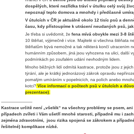
dospělých, které nezřídka tráví v útulku celý svůj živ
nepoznají teplo domova a mnohdy i předčasně umíra
V útulcích v ČR je aktuálně okolo 12 tisíc psů a denně
času, kdy přístoupíme k utrácení neudaných psů, jak 
Je třeba si uvědomit, že
fena mívá obvykle mezi 3-8 ště
10 štěňat, výjimečně i více. Majitelé si všechna štěňat
štěňatům bývá nemožné a tak některá končí utracením 
humánním způsobem, jiná jsou vyhozena na ulici, další vy
podmínkách po zoufalém udání nevhodným lidem.
Mnoho běžných lidí odmítá kastrace, protože jsou z jeji
týrání, ale je krátký jednorázový zákrok opravdu nepřiro
pomalým umíráním v popelnicích, na polích anebo mnoha
kotci?
Více informací o počtech psů v útulcích a dův
prezentace)
.
_____________
Kastrace určitě není „všelék“ na všechny problémy se psem, ani
případech zvířeti i Vám ušetří mnohé starosti, případně mu i zachr
zejména zdravotními, jsou rizika spojená se zákrokem a případn
řešitelné) komplikace nízké.