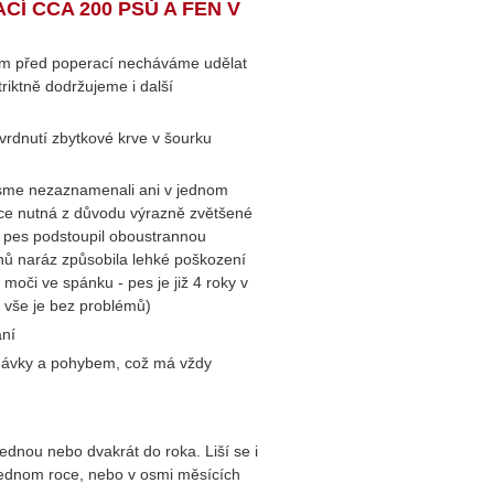
CÍ CCA 200 PSŮ A FEN V
m před poperací necháváme udělat
triktně dodržujeme i další
vrdnutí zbytkové krve v šourku
,
s jsme nezaznamenali ani v jednom
race nutná z důvodu výrazně zvětšené
), pes podstoupil oboustrannou
ánů naráz způsobila lehké poškození
moči ve spánku - pes je již 4 roky v
 vše je bez problémů)
ání
 dávky a pohybem, což má vždy
dnou nebo dvakrát do roka. Liší se i
 jednom roce, nebo v osmi měsících