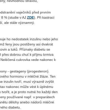
ogeny, nevhodnou stravou,
odstranění vaječníků před prvním
 8 % (studie v AJ
ZDE
). Při kastraci
ší, ale stále významný.
uje ho nedostatek inzulinu nebo jeho
mž feny jsou postiženy asi dvakrát
lkovin a tuků. Příznaky diabetu se
I přes dobrou chuť k příjmu krmiva
í. Neléčená cukrovka vede nakonec k
rmony - gestageny (progesteron).
stového hormonu v mléčné žláze. Ten
e inzulin tvoří, musí výrazně zvýšit
ý stav nakonec může vést k úplnému
 tvořit, a je proto nutné ho každý den
geny používané např. v preparátech
 zánětu dělohy anebo nádorů mléčné
ného diabetu.