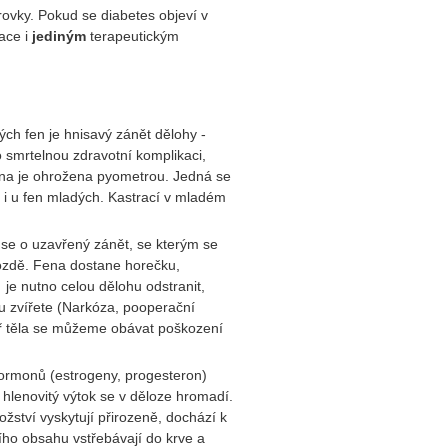
ovky. Pokud se diabetes objeví v
race i
jediným
terapeutickým
h fen je hnisavý zánět dělohy -
to smrtelnou zdravotní komplikaci,
na je ohrožena pyometrou. Jedná se
 i u fen mladých. Kastrací v mladém
se o uzavřený zánět, se kterým se
pozdě. Fena dostane horečku,
 je nutno celou dělohu odstranit,
u zvířete (Narkóza, pooperační
itř těla se můžeme obávat poškození
hormonů (estrogeny, progesteron)
hlenovitý výtok se v děloze hromadí.
ožství vyskytují přirozeně, dochází k
ního obsahu vstřebávají do krve a